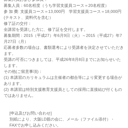
募集人員：60名程度（うち学習支援員コース＝20名程度）
参 加 費: 支援員コース＝13,000円 学習支援員コース＝18,000円
(テキスト、資料代を含む）
修了証の交付：
全講習を受講した方に、修了証を交付します。
募集期間：2015（平成27）年6月9日（火）～2015（平成27）年7
月27日（月）
応募者多数の場合は、書類選考により受講者を決定させていただき
ます。
受講の可否につきましては、平成26年8月8日までにお知らせいた
します。
その他(ご留意事項)：
(1) 本講習のカリキュラムは主催者の都合等により変更する場合が
あります。
(2) 本講習は特別支援教育支援員としての採用に直接結び付くもの
ではありません。
[申込及びお問い合わせ]
別紙により、大阪LD親の会に、メール（ファイル添付）・
FAXでお申し込みください。